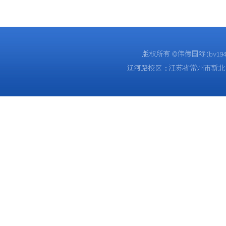
版权所有 ©伟德国际(bv1946·源
辽河路校区：江苏省常州市新北区辽