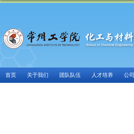
首页
关于我们
团队队伍
人才培养
公