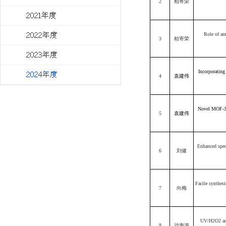
2
柏寄荣
2021年度
2022年度
Role of am
3
柏寄荣
2023年度
Incorporating
2024年度
4
袁建伟
Novel MOF-303
5
袁建伟
Enhanced speci
6
刘健
Facile synthesi
7
向梅
UV/H2O2 and
8
沙海涛