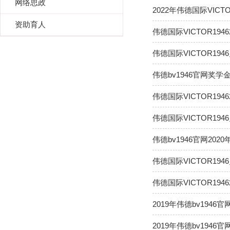
网络思政
2022年伟德国际VIC
资助育人
伟德国际VICTOR19
伟德国际VICTOR19
伟德bv1946官网奖
伟德国际VICTOR19
伟德国际VICTOR19
伟德bv1946官网202
伟德国际VICTOR19
伟德国际VICTOR19
2019年伟德bv194
2019年伟德bv1946