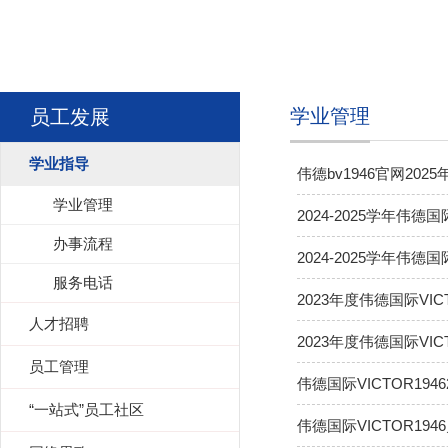
学业管理
员工发展
学业指导
伟德bv1946官网20
学业管理
2024-2025学年伟
办事流程
2024-2025学年伟德
服务电话
2023年度伟德国际VI
人才招聘
2023年度伟德国际VI
员工管理
伟德国际VICTOR19
“一站式”员工社区
伟德国际VICTOR19