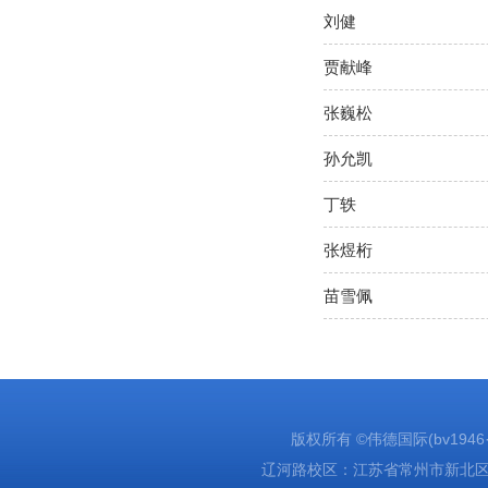
刘健
贾献峰
张巍松
孙允凯
丁轶
张煜桁
苗雪佩
版权所有 ©伟德国际(bv1946·源于
辽河路校区：江苏省常州市新北区辽河