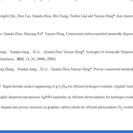
Hengfei Qin, Zhen Luo, Quanfa Zhou, Mei Xiang, Yuebin Lian and Yaoyao Deng
*
, Iron cluste
 Ge, Quanfa Zhou, Haiyang Xu
*
, Yaoyao Deng, Constructed surface-enriched atomically dispe
Zhang
，
Xiankai Jiang
，
Xi Li
，
Quanfa Zhou Yaoyao Deng
*
, Synergies of Atomically Dispe
Interfaces
,
2022
, 14, 26, 29986–29992.
ing Zhang
，
Xiankai Jiang
，
Xi Li
，
Quanfa Zhou Yaoyao Deng
*
, Precise constructed atomic
 Rapid thermal surface engineering of g-C
N
for efficient hydrogen evolution.
Applied Surf
3
4
hly-dispersed mesoporous AgPtPd nanotubes as efficient electrocatalysts for hydrogen evolut
ants and porous structures in graphitic carbon nitride for efficient photocatalytic H
evolut
2