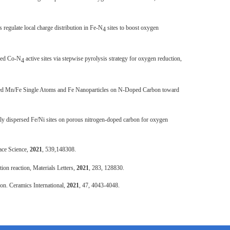
rs regulate local charge distribution in Fe-N
sites to boost oxygen
4
rsed Co-N
active sites via stepwise pyrolysis strategy for oxygen reduction,
4
rsed Mn/Fe Single Atoms and Fe Nanoparticles on N-Doped Carbon toward
ally dispersed Fe/Ni sites on porous nitrogen-doped carbon for oxygen
ace Science
,
2021
, 539,
148308.
ion reaction,
Materials Letters
,
2021
, 283, 128830.
ion.
Ceramics International
,
2021
, 47, 4043-4048.