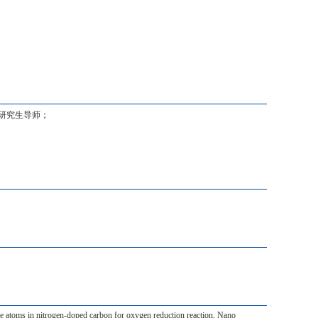
研究生导师
；
le atoms in nitrogen-doped carbon for oxygen reduction reaction,
Nano