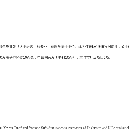
19
年毕业复旦大学环境工程专业，获理学博士学位。现为伟德bv1946官网讲师，
硕士
者发表研究论文
10
余篇，申请国家发明专利
10
余件，主持市厅级项目
2
项。
ou, Yawen Tang
*
and Yaqiong Su
*,
Simultaneous integration of Fe clusters and NiFe dual sing