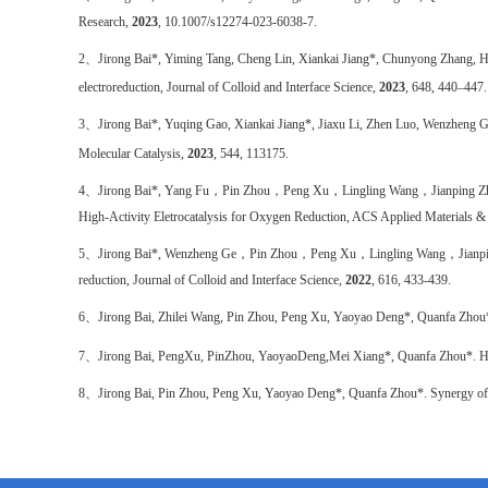
Research
,
2023
, 10.1007/s12274-023-6038-7.
2
、
Jirong Bai*, Yiming Tang, Cheng Lin, Xiankai Jiang*, Chunyong Zhang, 
electroreduction,
Journal of Colloid and Interface Science
,
2023
, 648, 440–447.
3
、
Jirong Bai*, Yuqing Gao, Xiankai Jiang*, Jiaxu Li, Zhen Luo, Wenzheng
Molecular Catalysis
,
2023
, 544, 113175.
4
、
Jirong Bai*, Yang Fu
，
Pin Zhou
，
Peng Xu
，
Lingling Wang
，
Jianping 
High-Activity Eletrocatalysis for Oxygen Reduction,
ACS Applied Materials & 
5
、
Jirong Bai*, Wenzheng Ge
，
Pin Zhou
，
Peng Xu
，
Lingling Wang
，
Jianp
reduction,
Journal of Colloid and Interface Science
,
2022
, 616, 433-439.
6
、
Jirong Bai, Zhilei Wang, Pin Zhou, Peng Xu, Yaoyao Deng*, Quanfa Zhou*.
7
、
Jirong Bai, PengXu, PinZhou, YaoyaoDeng,
Mei Xiang*, Quanfa Zhou*. Hig
8
、
Jirong Bai, Pin Zhou, Peng Xu, Yaoyao Deng*, Quanfa Zhou*. Synergy of dop