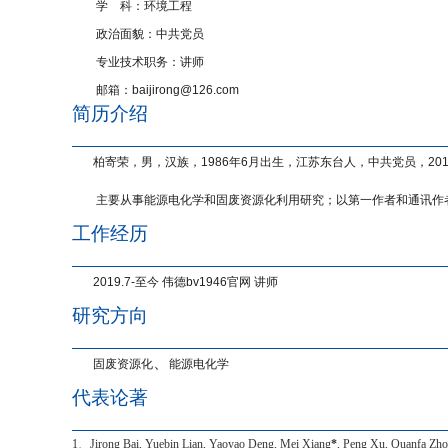
学
科：环境工程
政治面貌：中共党员
专业技术职务：讲师
邮箱：
baijirong@126.com
简历介绍
柏寄荣，男，汉族，
1986
年
6
月出生，江苏东台人，中共党员，
20
主要从事能源电化学和固废资源化利用研究；以第一作者和通讯作
工作经历
2019.7-
至今 伟德bv1946官网 讲师
研究方向
、
固废资源化
能源电化学
代表论著
1
、
Jirong Bai, Yuebin Lian, Yaoyao Deng, Mei Xiang
*
, Peng Xu, Quanfa Zh