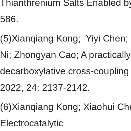
Thianthrenium Salts Enabled by
586.
(5)Xianqiang Kong; Yiyi Chen;
Ni; Zhongyan Cao; A practically
decarboxylative cross-coupling 
2022, 24: 2137-2142.
(6)Xianqiang Kong; Xiaohui Ch
Electrocatalytic