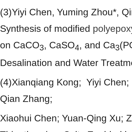
(3)Yiyi Chen, Yuming Zhou*, Q
Synthesis of modified
polyepox
on CaCO
, CaSO
, and Ca
(P
3
4
3
Desalination and Water Treatm
(4)Xianqiang Kong; Yiyi Chen
Qian Zhang;
Xiaohui Chen; Yuan-Qing Xu; Zh