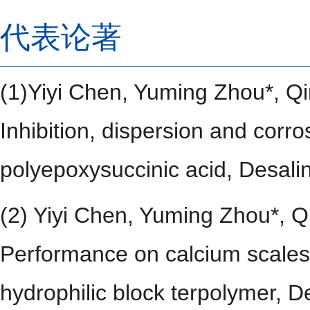
代表论著
(1)Yiyi Chen, Yuming Zhou*, Q
Inhibition, dispersion and corr
p
olyepoxysuccinic acid
, Desali
(2) Yiyi Chen, Yuming Zhou*, 
Performance on calcium scales i
hydrophilic block terpolymer, 